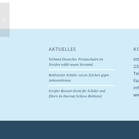
Vom 20.06.2014 | Segeberger
Zeitung
AKTUELLES
K
In
Verband Deutscher Privatschulen im
Norden wählt neuen Vorstand
23
Te
Rohlstorfer Schüler setzen Zeichen gegen
Fa
Antisemitismus
in
Großer Booster-Event für Schüler und
ww
Eltern im Internat Schloss Rohlstorf