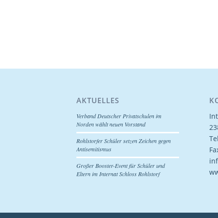
AKTUELLES
K
In
Verband Deutscher Privatschulen im
Norden wählt neuen Vorstand
23
Te
Rohlstorfer Schüler setzen Zeichen gegen
Fa
Antisemitismus
in
Großer Booster-Event für Schüler und
ww
Eltern im Internat Schloss Rohlstorf