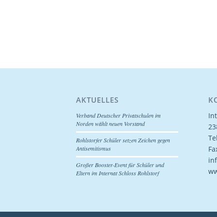
AKTUELLES
K
In
Verband Deutscher Privatschulen im
Norden wählt neuen Vorstand
23
Te
Rohlstorfer Schüler setzen Zeichen gegen
Fa
Antisemitismus
in
Großer Booster-Event für Schüler und
ww
Eltern im Internat Schloss Rohlstorf