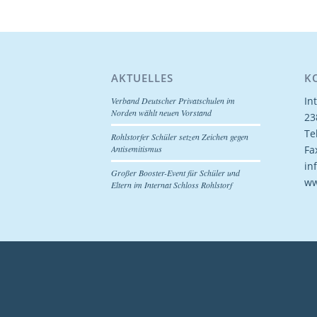
AKTUELLES
K
In
Verband Deutscher Privatschulen im
Norden wählt neuen Vorstand
23
Te
Rohlstorfer Schüler setzen Zeichen gegen
Fa
Antisemitismus
in
Großer Booster-Event für Schüler und
ww
Eltern im Internat Schloss Rohlstorf